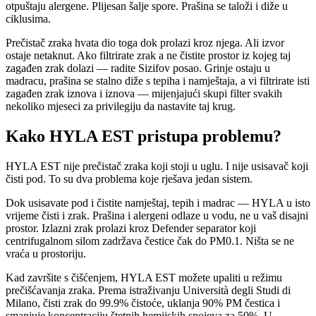
otpuštaju alergene. Plijesan šalje spore. Prašina se taloži i diže u
ciklusima.
Prečistač zraka hvata dio toga dok prolazi kroz njega. Ali izvor
ostaje netaknut. Ako filtrirate zrak a ne čistite prostor iz kojeg taj
zagađen zrak dolazi — radite Sizifov posao. Grinje ostaju u
madracu, prašina se stalno diže s tepiha i namještaja, a vi filtrirate isti
zagađen zrak iznova i iznova — mijenjajući skupi filter svakih
nekoliko mjeseci za privilegiju da nastavite taj krug.
Kako HYLA EST pristupa problemu?
HYLA EST nije prečistač zraka koji stoji u uglu. I nije usisavač koji
čisti pod. To su dva problema koje rješava jedan sistem.
Dok usisavate pod i čistite namještaj, tepih i madrac — HYLA u isto
vrijeme čisti i zrak. Prašina i alergeni odlaze u vodu, ne u vaš disajni
prostor. Izlazni zrak prolazi kroz Defender separator koji
centrifugalnom silom zadržava čestice čak do PM0.1. Ništa se ne
vraća u prostoriju.
Kad završite s čišćenjem, HYLA EST možete upaliti u režimu
prečišćavanja zraka. Prema istraživanju Università degli Studi di
Milano, čisti zrak do 99.9% čistoće, uklanja 90% PM čestica i
smanjuje koncentraciju štetnih hemijskih spojeva za 50%. U