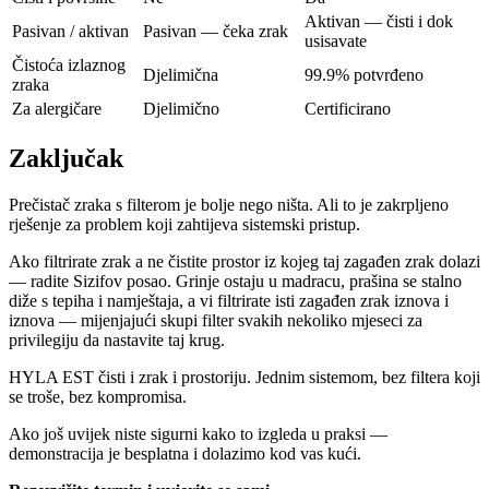
Aktivan — čisti i dok
Pasivan / aktivan
Pasivan — čeka zrak
usisavate
Čistoća izlaznog
Djelimična
99.9% potvrđeno
zraka
Za alergičare
Djelimično
Certificirano
Zaključak
Prečistač zraka s filterom je bolje nego ništa. Ali to je zakrpljeno
rješenje za problem koji zahtijeva sistemski pristup.
Ako filtrirate zrak a ne čistite prostor iz kojeg taj zagađen zrak dolazi
— radite Sizifov posao. Grinje ostaju u madracu, prašina se stalno
diže s tepiha i namještaja, a vi filtrirate isti zagađen zrak iznova i
iznova — mijenjajući skupi filter svakih nekoliko mjeseci za
privilegiju da nastavite taj krug.
HYLA EST čisti i zrak i prostoriju. Jednim sistemom, bez filtera koji
se troše, bez kompromisa.
Ako još uvijek niste sigurni kako to izgleda u praksi —
demonstracija je besplatna i dolazimo kod vas kući.