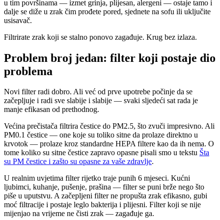
u tim površinama — izmet grinja, plijesan, alergeni — ostaje tamo i
dalje se diže u zrak čim prođete pored, sjednete na sofu ili uključite
usisavač.
Filtrirate zrak koji se stalno ponovo zagađuje. Krug bez izlaza.
Problem broj jedan: filter koji postaje dio
problema
Novi filter radi dobro. Ali već od prve upotrebe počinje da se
začepljuje i radi sve slabije i slabije — svaki sljedeći sat rada je
manje efikasan od prethodnog.
Većina prečistača filtrira čestice do PM2.5, što zvuči impresivno. Ali
PM0.1 čestice — one koje su toliko sitne da prolaze direktno u
krvotok — prolaze kroz standardne HEPA filtere kao da ih nema. O
tome koliko su sitne čestice zapravo opasne pisali smo u tekstu
Šta
su PM čestice i zašto su opasne za vaše zdravlje
.
U realnim uvjetima filter rijetko traje punih 6 mjeseci. Kućni
ljubimci, kuhanje, pušenje, prašina — filter se puni brže nego što
piše u uputstvu. A začepljeni filter ne propušta zrak efikasno, gubi
moć filtracije i postaje leglo bakterija i plijesni. Filter koji se nije
mijenjao na vrijeme ne čisti zrak — zagađuje ga.