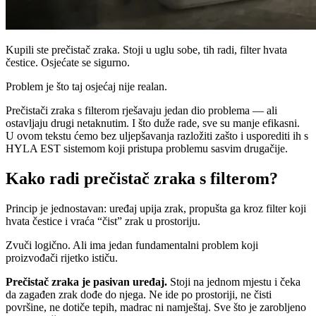
Kupili ste prečistač zraka. Stoji u uglu sobe, tih radi, filter hvata
čestice. Osjećate se sigurno.
Problem je što taj osjećaj nije realan.
Prečistači zraka s filterom rješavaju jedan dio problema — ali
ostavljaju drugi netaknutim. I što duže rade, sve su manje efikasni.
U ovom tekstu ćemo bez uljepšavanja razložiti zašto i usporediti ih s
HYLA EST sistemom koji pristupa problemu sasvim drugačije.
Kako radi prečistač zraka s filterom?
Princip je jednostavan: uređaj upija zrak, propušta ga kroz filter koji
hvata čestice i vraća “čist” zrak u prostoriju.
Zvuči logično. Ali ima jedan fundamentalni problem koji
proizvođači rijetko ističu.
Prečistač zraka je pasivan uređaj.
Stoji na jednom mjestu i čeka
da zagađen zrak dođe do njega. Ne ide po prostoriji, ne čisti
površine, ne dotiče tepih, madrac ni namještaj. Sve što je zarobljeno