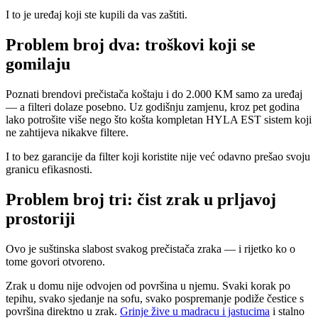
I to je uređaj koji ste kupili da vas zaštiti.
Problem broj dva: troškovi koji se
gomilaju
Poznati brendovi prečistača koštaju i do 2.000 KM samo za uređaj
— a filteri dolaze posebno. Uz godišnju zamjenu, kroz pet godina
lako potrošite više nego što košta kompletan HYLA EST sistem koji
ne zahtijeva nikakve filtere.
I to bez garancije da filter koji koristite nije već odavno prešao svoju
granicu efikasnosti.
Problem broj tri: čist zrak u prljavoj
prostoriji
Ovo je suštinska slabost svakog prečistača zraka — i rijetko ko o
tome govori otvoreno.
Zrak u domu nije odvojen od površina u njemu. Svaki korak po
tepihu, svako sjedanje na sofu, svako pospremanje podiže čestice s
površina direktno u zrak.
Grinje žive u madracu i jastucima
i stalno