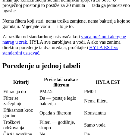
prosječnoj prostoriji to postiže za 20 minuta — tada ga jednostavno
ugasite.
Nema filtera koji stari, nema troška zamjene, nema bakterija koje se
gomilaju. Mijenjate vodu — i to je to.
Za razliku od standardnog usisavača koji
vraća prašinu i alergene
natrag u zrak
, HYLA sve zarobljava u vodi. A ako vas zanima
direktno poređenje ta dva uređaja, pročitajte i
HYLA EST vs
standardni usisavač
.
Poređenje u jednoj tabeli
Prečistač zraka s
Kriterij
HYLA EST
filterom
Filtracija do
PM2.5
PM0.1
Filter se
Da — postaje leglo
Nema filtera
začepljuje
bakterija
Efikasnost kroz
Opada s filterom
Konstantna
godine
Troškovi
Filteri — godišnje,
Samo voda
održavanja
skupo
Čisti i površine
Ne
Da